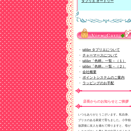
タブリエ オードリー
・
tablier タブリエについて
・
チャーマースについて
・
tablier「色柄」一覧－（１）
・
tablier「色柄」一覧－（２）
・
会社概要
・
ポイントシステムのご案内
・
ラッピングのお手配
店長からのお知らせとご挨拶
いつもありがとうございます。私自身、
ブリエのある家庭で育ちました。小学校
放課後に友人を連れて帰りますと、母が