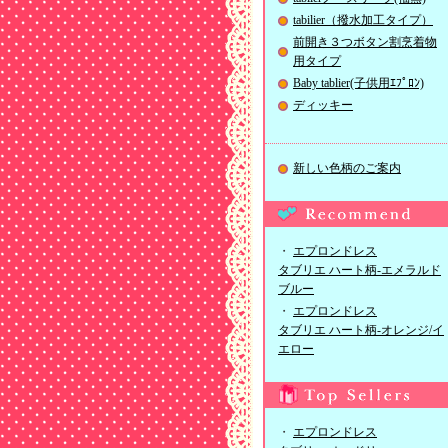
tabilier（撥水加工タイプ）
前開き３つボタン割烹着物
用タイプ
Baby tablier(子供用ｴﾌﾟﾛﾝ)
ディッキー
新しい色柄のご案内
・
エプロンドレス
タブリエ ハート柄-エメラルド
ブルー
・
エプロンドレス
タブリエ ハート柄-オレンジ/イ
エロー
・
エプロンドレス