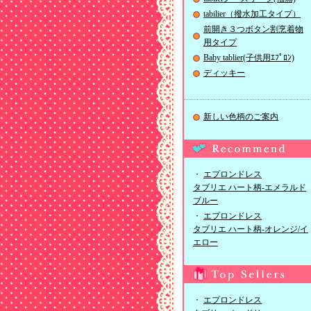
tabilier（撥水加工タイプ）
前開き３つボタン割烹着物
用タイプ
Baby tablier(子供用ｴﾌﾟﾛﾝ)
ディッキー
新しい色柄のご案内
・
エプロンドレス
タブリエ ハート柄-エメラルド
ブルー
・
エプロンドレス
タブリエ ハート柄-オレンジ/イ
エロー
・
エプロンドレス