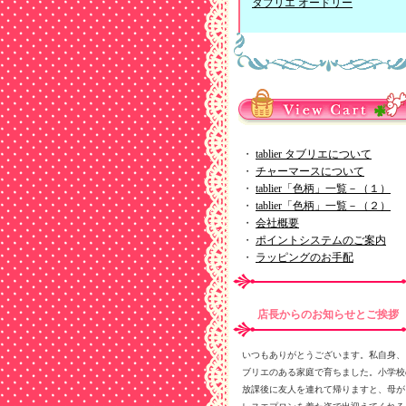
タブリエ オードリー
・
tablier タブリエについて
・
チャーマースについて
・
tablier「色柄」一覧－（１）
・
tablier「色柄」一覧－（２）
・
会社概要
・
ポイントシステムのご案内
・
ラッピングのお手配
店長からのお知らせとご挨拶
いつもありがとうございます。私自身、
ブリエのある家庭で育ちました。小学校
放課後に友人を連れて帰りますと、母が