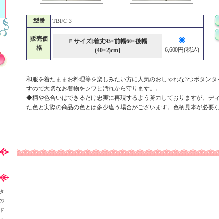
型番
TBFC-3
販売価
Ｆサイズ[着丈95×前幅60×後幅
格
6,600円(税込)
(40×2)cm]
和服を着たままお料理等を楽しみたい方に人気のおしゃれな3つボタンタ
すので大切なお着物をシワと汚れから守ります。。
◆柄や色合いはできるだけ忠実に再現するよう努力しておりますが、デ
た色と実際の商品の色とは多少違う場合がございます。色柄見本が必要
タ
の
ド